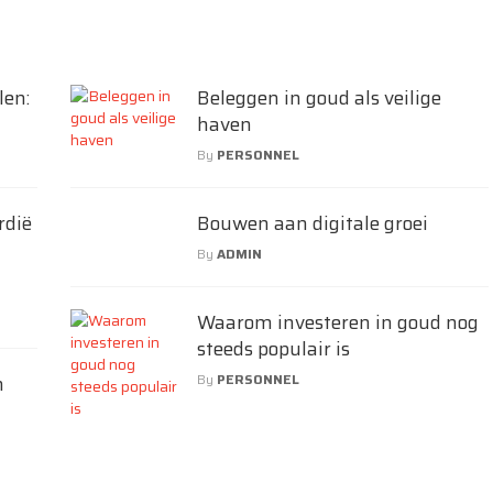
len:
Beleggen in goud als veilige
haven
By
PERSONNEL
rdië
Bouwen aan digitale groei
By
ADMIN
Waarom investeren in goud nog
steeds populair is
n
By
PERSONNEL