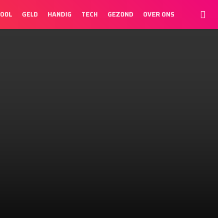
HOOL
GELD
HANDIG
TECH
GEZOND
OVER ONS