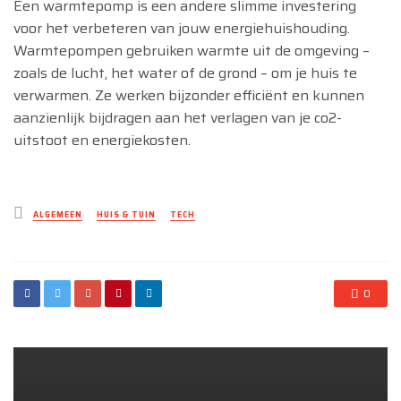
Een warmtepomp is een andere slimme investering
voor het verbeteren van jouw energiehuishouding.
Warmtepompen gebruiken warmte uit de omgeving –
zoals de lucht, het water of de grond – om je huis te
verwarmen. Ze werken bijzonder efficiënt en kunnen
aanzienlijk bijdragen aan het verlagen van je co2-
uitstoot en energiekosten.
Posted
ALGEMEEN
HUIS & TUIN
TECH
in
0