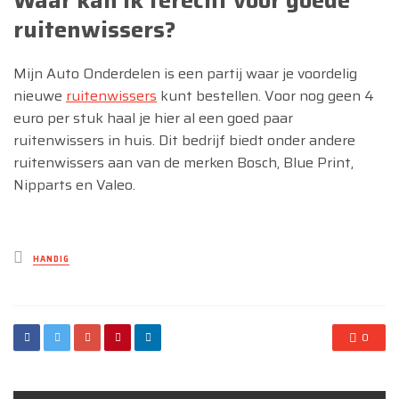
Waar kan ik terecht voor goede
ruitenwissers?
Mijn Auto Onderdelen is een partij waar je voordelig
nieuwe
ruitenwissers
kunt bestellen. Voor nog geen 4
euro per stuk haal je hier al een goed paar
ruitenwissers in huis. Dit bedrijf biedt onder andere
ruitenwissers aan van de merken Bosch, Blue Print,
Nipparts en Valeo.
Posted
HANDIG
in
0